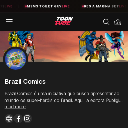
VE
|
MSM3 TOILET GUY
LIVE
|
REGIA MARINA SET
LIVE
|
Brazil Comics
Brazil Comics é uma iniciativa que busca apresentar ao
mundo os super-heróis do Brasil. Aqui, a editora Publigibi
read more
trará diversos personagens que fazem parte da Primeira
Exposição de Super-Heróis do Brasil, além dos heróis
do Time da Luz, criado por Daniel Vardi.