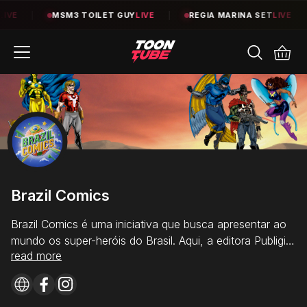
|
MSM3 TOILET GUY
LIVE
|
REGIA MARINA SET
LIVE
|
Brazil Comics
Brazil Comics é uma iniciativa que busca apresentar ao
mundo os super-heróis do Brasil. Aqui, a editora Publigibi
read more
trará diversos personagens que fazem parte da Primeira
Exposição de Super-Heróis do Brasil, além dos heróis
do Time da Luz, criado por Daniel Vardi.